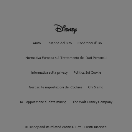
Aiuto
Mappa del sito
Condizioni d'uso
Normativa Europea sul Trattamento dei Dati Personali
Informativa sulla privacy
Politica Sui Cookie
Gestisci le impostazioni dei Cookies
Chi Siamo
IA - opposizione al data mining
The Walt Disney Company
© Disney and its related entities. Tutti i Diritti Riservati.