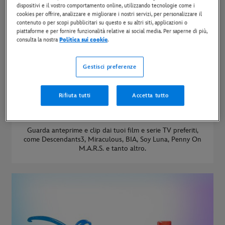
dispositivi e il vostro comportamento online, utilizzando tecnologie come i
cookies per offrire, analizzare e migliorare i nostri servizi, per personalizzare il
contenuto o per scopi pubblicitari su questo e su altri siti, applicazioni o
piattaforme e per fornire funzionalità relative ai social media. Per saperne di più,
consulta la nostra
Politica sui cookie
.
Gestisci preferenze
Rifiuta tutti
Accetta tutto
Guarda i video di Disney Channel su
YouTube
Guarda anteprime e clip dai tuoi film e serie TV preferiti,
come Descendants3, Miraculous, BIA, Soy Luna, Penny On
M.A.R.S. e tanto altro.